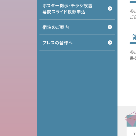
ポスター掲示･チラシ設置
参
幕間スライド投影申込
ご
宿泊のご案内
プレスの皆様へ
参
書
〒